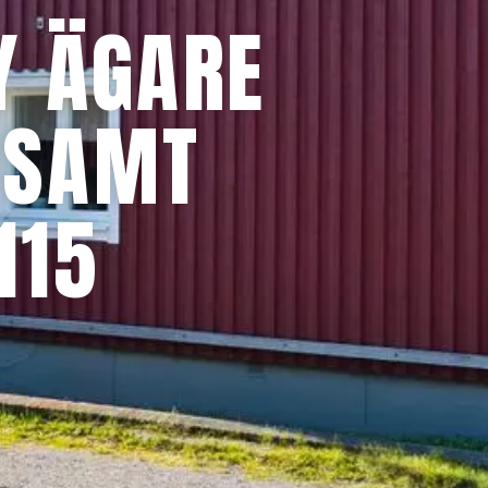
Y ÄGARE
 SAMT
115