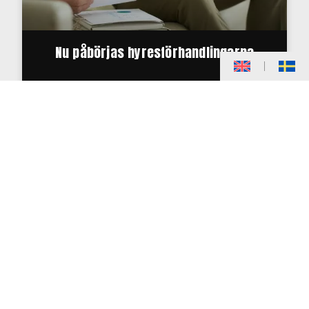
Nu påbörjas hyresförhandlingarna
Tribo Fastigheter äger och förvaltar drygt 34
000kvm fördelat på ca 550 lägenheter.
Vi eftersträvar god service och trivsel för dig
som hyresgäst och erhåller egen personal för