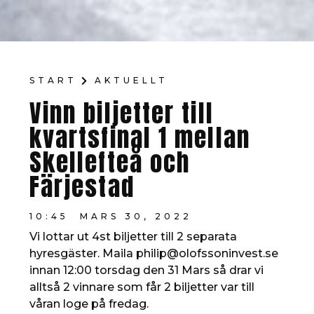
START
AKTUELLT
Vinn biljetter till
kvartsfinal 1 mellan
Skellefteå och
Färjestad
10:45
MARS 30, 2022
Vi lottar ut 4st biljetter till 2 separata
hyresgäster. Maila philip@olofssoninvest.se
innan 12:00 torsdag den 31 Mars så drar vi
alltså 2 vinnare som får 2 biljetter var till
våran loge på fredag.