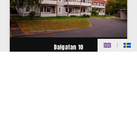
Dalgatan 10
Tribo Fastigheter äger och förvaltar drygt 34
000kvm fördelat på ca 550 lägenheter.